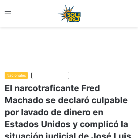
Menu
C
m
Nacionales
Escuchar artículo
El narcotraficante Fred
Machado se declaró culpable
por lavado de dinero en
Estados Unidos y complicó la
situación judicial de José Luis