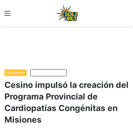
Menu
C
m
Nacionales
Escuchar artículo
Cesino impulsó la creación del
Programa Provincial de
Cardiopatías Congénitas en
Misiones
...